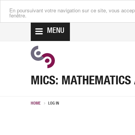
En poursuivant votre navigation sur ce site, vous accep
fenêtre.
MENU
MICS: MATHEMATICS
HOME
LOG IN