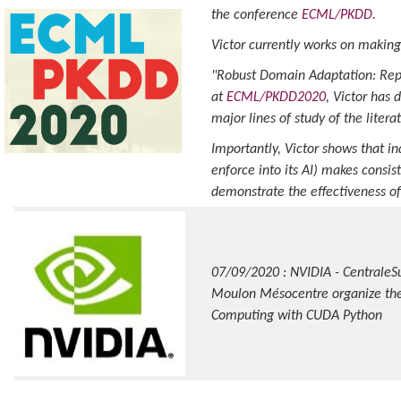
the conference
ECML/PKDD.
Victor currently works on making
"Robust Domain Adaptation: Repr
at
ECML/PKDD2020
, Victor has 
major lines of study of the litera
Importantly, Victor shows that in
enforce into its AI) makes consis
demonstrate the effectiveness of
07/09/2020 : NVIDIA - CentraleS
Moulon Mésocentre organize the
Computing with CUDA Python