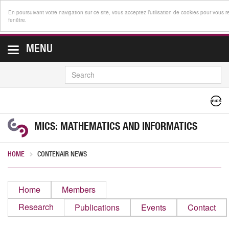
En poursuivant votre navigation sur ce site, vous acceptez l’utilisation de cookies pour vous 
fenêtre.
MENU
SEARCH
MICS: MATHEMATICS AND INFORMATICS
HOME
CONTENAIR NEWS
Home
Members
Research
Publications
Events
Contact