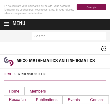
En poursuivant votre navigation sur ce site, vous acceptez
J'accepte
l’utilisation de cookies pour vous reconnaître. Si vous refusez,
refermez simplement cette fenêtre.
MENU
SEARCH
MICS: MATHEMATICS AND INFORMATICS
HOME
CONTENAIR ARTICLES
Home
Members
Research
Publications
Events
Contact