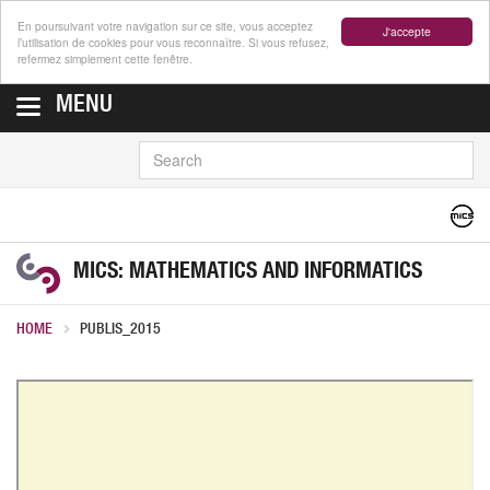
En poursuivant votre navigation sur ce site, vous acceptez
J'accepte
l’utilisation de cookies pour vous reconnaître. Si vous refusez,
refermez simplement cette fenêtre.
MENU
SEARCH
MICS: MATHEMATICS AND INFORMATICS
HOME
PUBLIS_2015